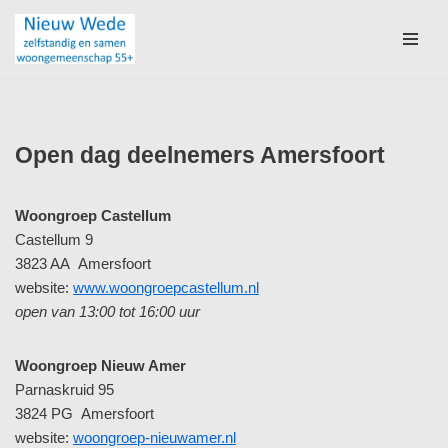
Ga
naar
de
inhoud
Open dag deelnemers Amersfoort
Woongroep Castellum
Castellum 9
3823 AA Amersfoort
website:
www.woongroepcastellum.nl
open van 13:00 tot 16:00 uur
Woongroep Nieuw Amer
Parnaskruid 95
3824 PG Amersfoort
website:
woongroep-nieuwamer.nl